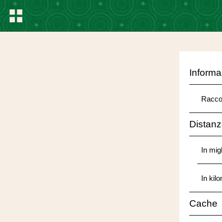
Informa
Racco
Distan
In migl
In kilo
Cache