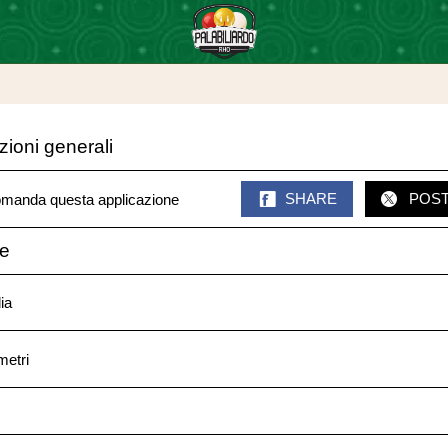
zioni generali
manda questa applicazione
SHARE
POS
ze
ia
metri